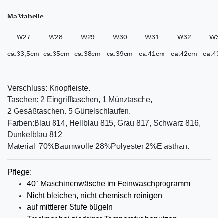
Maßtabelle
W27
W28
W29
W30
W31
W32
W
ca.33,5cm
ca.35cm
ca.38cm
ca.39cm
ca.41cm
ca.42cm
ca.4
Verschluss: Knopfleiste.
Taschen: 2 Eingrifftaschen, 1 Münztasche,
2 Gesäßtaschen. 5 Gürtelschlaufen.
Farben:Blau 814, Hellblau 815, Grau 817, Schwarz 816,
Dunkelblau 812
Material: 70%Baumwolle 28%Polyester 2%Elasthan.
Pflege:
40° Maschinenwäsche im Feinwaschprogramm
Nicht bleichen, nicht chemisch reinigen
auf mittlerer
Stufe bügeln