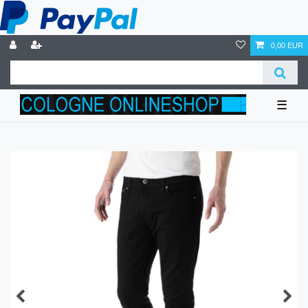
0,00 EUR
☰