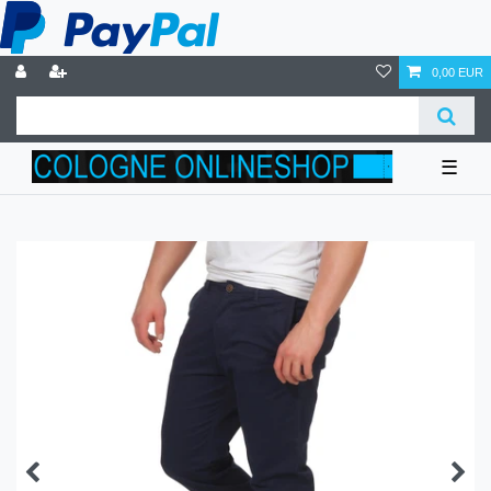
0,00 EUR
☰