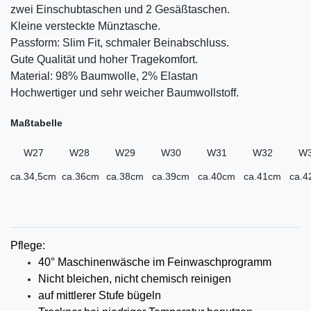
zwei Einschubtaschen und 2 Gesäßtaschen.
Kleine versteckte Münztasche.
Passform: Slim Fit, schmaler Beinabschluss.
Gute Qualität und hoher Tragekomfort.
Material: 98% Baumwolle, 2% Elastan
Hochwertiger und sehr weicher Baumwollstoff.
Maßtabelle
W27
W28
W29
W30
W31
W32
W
ca.34,5cm
ca.36cm
ca.38cm
ca.39cm
ca.40cm
ca.41cm
ca.4
Pflege:
40° Maschinenwäsche im Feinwaschprogramm
Nicht bleichen, nicht chemisch reinigen
auf mittlerer
Stufe bügeln