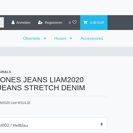
Anmelden
Registrieren
0
0,00 EUR
Oberteile
Hosen
Accessoires
GINALS
JONES JEANS LIAM2020
JEANS STRETCH DENIM
AM2020-Lbd-W31/L32