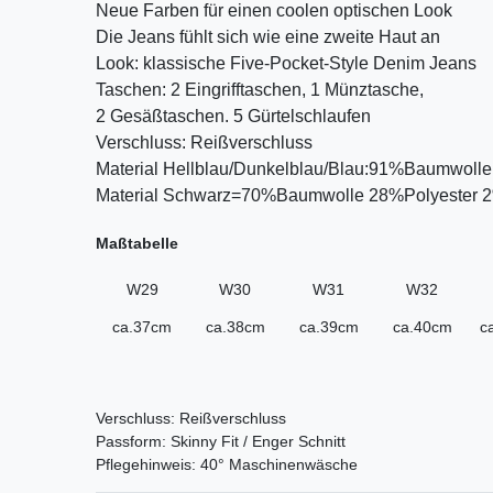
Neue Farben für einen coolen optischen Look
Die Jeans fühlt sich wie eine zweite Haut an
Look: klassische Five-Pocket-Style Denim Jeans
Taschen: 2 Eingrifftaschen, 1 Münztasche,
2 Gesäßtaschen. 5 Gürtelschlaufen
Verschluss: Reißverschluss
Material Hellblau/Dunkelblau/Blau:91%Baumwoll
Material Schwarz=70%Baumwolle 28%Polyester 
Maßtabelle
W29
W30
W31
W32
ca.37cm
ca.38cm
ca.39cm
ca.40cm
c
Verschluss: Reißverschluss
Passform: Skinny Fit / Enger Schnitt
Pflegehinweis: 40° Maschinenwäsche