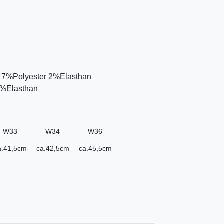
e 7%Polyester 2%Elasthan
2%Elasthan
W33
W34
W36
a.41,5cm
ca.42,5cm
ca.45,5cm