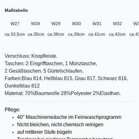
Maßtabelle
W27
W28
W29
W30
W31
W32
W
ca.33,5cm
ca.35cm
ca.38cm
ca.39cm
ca.41cm
ca.42cm
ca.4
Verschluss: Knopfleiste.
Taschen: 2 Eingrifftaschen, 1 Münztasche,
2 Gesäßtaschen. 5 Gürtelschlaufen.
Farben:Blau 814, Hellblau 815, Grau 817, Schwarz 816,
Dunkelblau 812
Material: 70%Baumwolle 28%Polyester 2%Elasthan.
Pflege:
40° Maschinenwäsche im Feinwaschprogramm
Nicht bleichen, nicht chemisch reinigen
auf mittlerer
Stufe bügeln