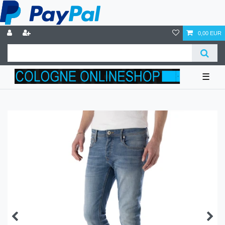
0,00 EUR
☰