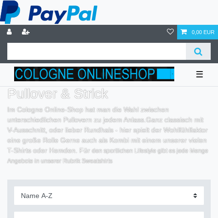
0,00 EUR
☰
Pullover & Strick
Im Cologne Online-Shop hat man die Wahl zwischen
unterschiedlichen
Pullovern zu jedem Anlass.
Ganz classisch mit
V-Ausschnitt, oder lieber Rundhals - hier spielt der
Wohlfühlfaktor
eine große Rolle
Gerne auch als Kombi mit einem unserer vielen
T-Shirts oder Hemden. Für
den sportlichen Lifestyle gibt es
jede Menge
Angebote in unserer Rubrik Sweatshirts