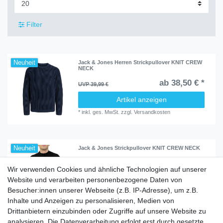
Filter
Neuheit
Jack & Jones Herren Strickpullover KNIT CREW
NECK
ab 38,50 € *
UVP 39,99 €
Artikel anzeigen
*
inkl. ges. MwSt.
zzgl.
Versandkosten
Neuheit
Jack & Jones Strickpullover KNIT CREW NECK
ab 42,50 € *
Wir verwenden Cookies und ähnliche Technologien auf unserer
UVP 49,99 €
Website und verarbeiten personenbezogene Daten von
Artikel anzeigen
Besucher:innen unserer Webseite (z.B. IP-Adresse), um z.B.
*
inkl. ges. MwSt.
zzgl.
Versandkosten
Inhalte und Anzeigen zu personalisieren, Medien von
Drittanbietern einzubinden oder Zugriffe auf unsere Website zu
analysieren. Die Datenverarbeitung erfolgt erst durch gesetzte