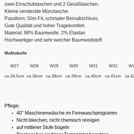
zwei Einschubtaschen und 2 Gesäßtaschen.
Kleine versteckte Münztasche.
Passform: Slim Fit, schmaler Beinabschluss.
Gute Qualität und hoher Tragekomfort.
Material: 98% Baumwolle, 2% Elastan
Hochwertiger und sehr weicher Baumwollstoff.
Maßtabelle
W27
W28
W29
W30
W31
W32
W
ca.34,5cm
ca.36cm
ca.38cm
ca.39cm
ca.40cm
ca.41cm
ca.4
Pflege:
40° Maschinenwäsche im Feinwaschprogramm
Nicht bleichen, nicht chemisch reinigen
auf mittlerer
Stufe bügeln