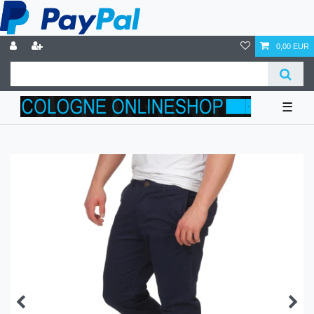
0,00 EUR
☰