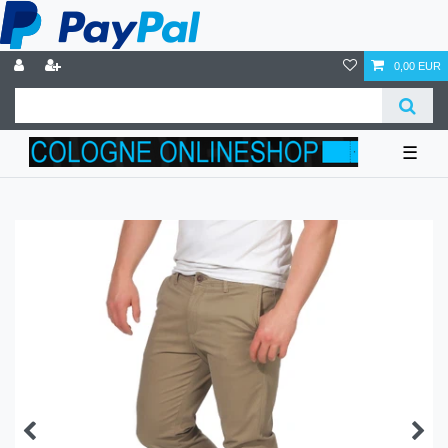
0,00 EUR
☰