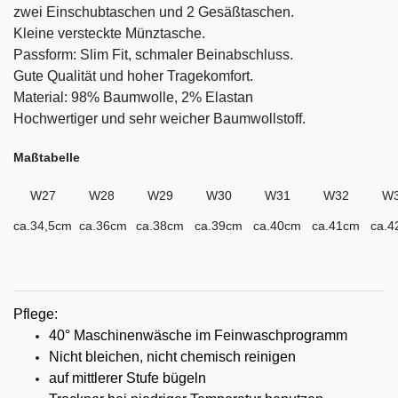
zwei Einschubtaschen und 2 Gesäßtaschen.
Kleine versteckte Münztasche.
Passform: Slim Fit, schmaler Beinabschluss.
Gute Qualität und hoher Tragekomfort.
Material: 98% Baumwolle, 2% Elastan
Hochwertiger und sehr weicher Baumwollstoff.
Maßtabelle
W27
W28
W29
W30
W31
W32
W
ca.34,5cm
ca.36cm
ca.38cm
ca.39cm
ca.40cm
ca.41cm
ca.4
Pflege:
40° Maschinenwäsche im Feinwaschprogramm
Nicht bleichen, nicht chemisch reinigen
auf mittlerer
Stufe bügeln