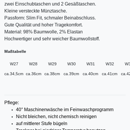
zwei Einschubtaschen und 2 Gesäßtaschen.
Kleine versteckte Münztasche.
Passform: Slim Fit, schmaler Beinabschluss.
Gute Qualität und hoher Tragekomfort.
Material: 98% Baumwolle, 2% Elastan
Hochwertiger und sehr weicher Baumwollstoff.
Maßtabelle
W27
W28
W29
W30
W31
W32
W
ca.34,5cm
ca.36cm
ca.38cm
ca.39cm
ca.40cm
ca.41cm
ca.4
Pflege:
40° Maschinenwäsche im Feinwaschprogramm
Nicht bleichen, nicht chemisch reinigen
auf mittlerer
Stufe bügeln