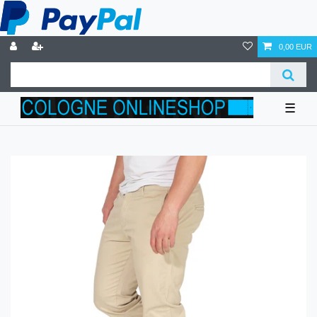
0,00 EUR
☰