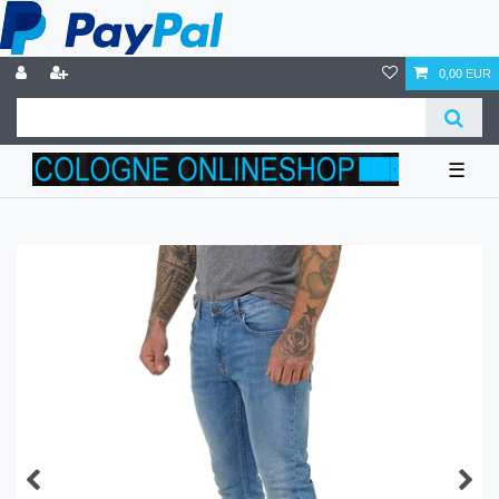
0,00 EUR
☰