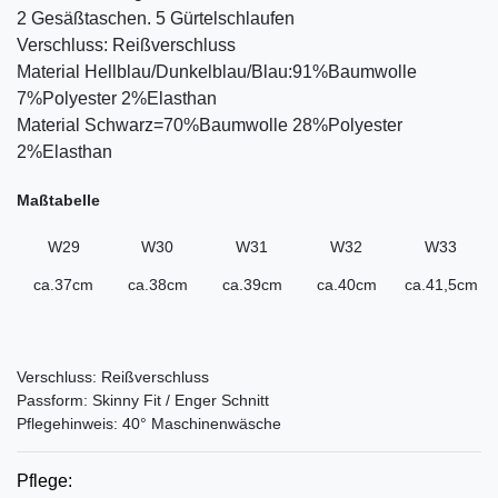
2 Gesäßtaschen. 5 Gürtelschlaufen
Verschluss: Reißverschluss
Material Hellblau/Dunkelblau/Blau:91%Baumwolle
7%Polyester 2%Elasthan
Material Schwarz=70%Baumwolle 28%Polyester
2%Elasthan
Maßtabelle
W29
W30
W31
W32
W33
ca.37cm
ca.38cm
ca.39cm
ca.40cm
ca.41,5cm
Verschluss: Reißverschluss
Passform: Skinny Fit / Enger Schnitt
Pflegehinweis: 40° Maschinenwäsche
Pflege: