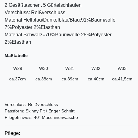
2 Gesäßtaschen. 5 Gürtelschlaufen
Verschluss: Reißverschluss
Material Hellblau/Dunkelblau/Blau:91%Baumwolle
7%Polyester 2%Elasthan
Material Schwarz=70%Baumwolle 28%Polyester
2%Elasthan
Maßtabelle
W29
W30
W31
W32
W33
ca.37cm
ca.38cm
ca.39cm
ca.40cm
ca.41,5cm
Verschluss: Reißverschluss
Passform: Skinny Fit / Enger Schnitt
Pflegehinweis: 40° Maschinenwäsche
Pflege: