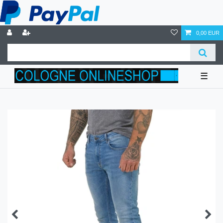
0,00 EUR
☰