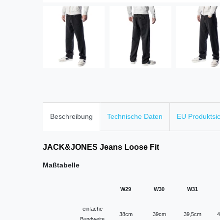
Beschreibung
Technische Daten
EU Produktsi
JACK&JONES Jeans Loose Fit
Maßtabelle
W29
W30
W31
einfache
38cm
39cm
39,5cm
4
Bundweite