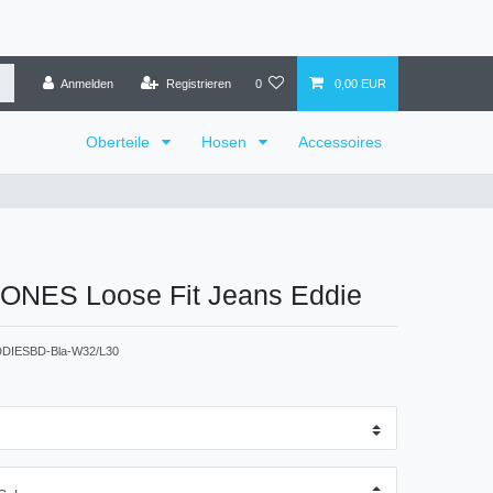
Anmelden
Registrieren
0
0,00 EUR
Oberteile
Hosen
Accessoires
ONES Loose Fit Jeans Eddie
DDIESBD-Bla-W32/L30