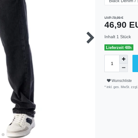
UVP 79,99 €
46,90 
Inhalt
1
Stück
Lieferzeit 48h
Wunschliste
* inkl. ges. MwSt. zzgl.