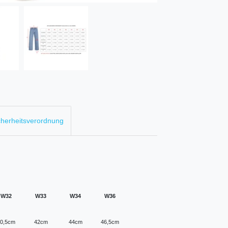
cherheitsverordnung
W32
W33
W34
W36
0,5cm
42cm
44cm
46,5cm