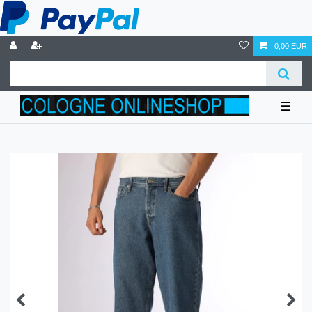
0,00 EUR
☰