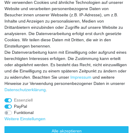
Schonend trocknen, trockener geeignet
Wir verwenden Cookies und ähnliche Technologien auf unserer
Nicht reinigen
Website und verarbeiten personenbezogene Daten von
Besucher:innen unserer Webseite (z.B. IP-Adresse), um z.B.
Mit ähnlichen Farben waschen
Inhalte und Anzeigen zu personalisieren, Medien von
Drittanbietern einzubinden oder Zugriffe auf unsere Website zu
analysieren. Die Datenverarbeitung erfolgt erst durch gesetzte
Cookies. Wir teilen diese Daten mit Dritten, die wir in den
Einstellungen benennen.
Die Datenverarbeitung kann mit Einwilligung oder aufgrund eines
VERSANDKOSTEN
berechtigten Interesses erfolgen. Die Zustimmung kann erteilt
oder abgelehnt werden. Es besteht das Recht, nicht einzuwilligen
Zahlungsarten
und die Einwilligung zu einem späteren Zeitpunkt zu ändern oder
zu widerrufen. Beachten Sie unser
Impressum
und weitere
HILFE
Hinweise zur Verwendung personenbezogener Daten in unserer
Daten­schutz­erklärung
.
Essenziell
Impressum
Daten­schutz­erklärung
AGB
PayPal
Funktional
Weitere Einstellungen
Widerrufs­recht
Vertrag widerrufen
Alle akzeptieren