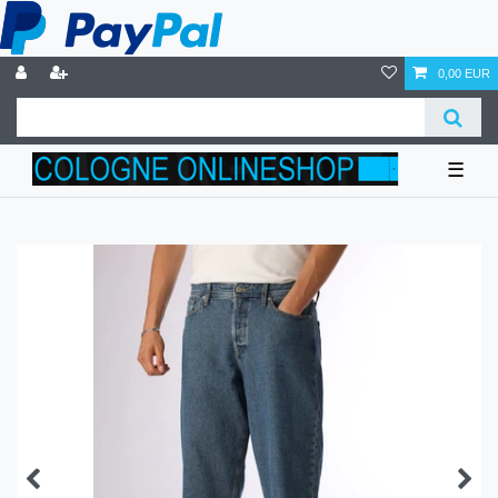
0,00 EUR
☰