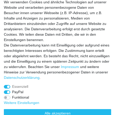
Schonend trocknen, trockener geeignet
Wir verwenden Cookies und ähnliche Technologien auf unserer
Nicht reinigen
Website und verarbeiten personenbezogene Daten von
Besucher:innen unserer Webseite (z.B. IP-Adresse), um z.B.
Mit ähnlichen Farben waschen
Inhalte und Anzeigen zu personalisieren, Medien von
Drittanbietern einzubinden oder Zugriffe auf unsere Website zu
analysieren. Die Datenverarbeitung erfolgt erst durch gesetzte
Cookies. Wir teilen diese Daten mit Dritten, die wir in den
Einstellungen benennen.
Die Datenverarbeitung kann mit Einwilligung oder aufgrund eines
VERSANDKOSTEN
berechtigten Interesses erfolgen. Die Zustimmung kann erteilt
oder abgelehnt werden. Es besteht das Recht, nicht einzuwilligen
Zahlungsarten
und die Einwilligung zu einem späteren Zeitpunkt zu ändern oder
zu widerrufen. Beachten Sie unser
Impressum
und weitere
HILFE
Hinweise zur Verwendung personenbezogener Daten in unserer
Daten­schutz­erklärung
.
Essenziell
Impressum
Daten­schutz­erklärung
AGB
PayPal
Funktional
Weitere Einstellungen
Widerrufs­recht
Vertrag widerrufen
Alle akzeptieren