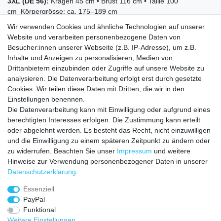
3XL (DE 56):
Kragen 45 cm • Brust 116 cm • Taille 100
cm Körpergrösse: ca. 175–189 cm
4XL (DE 58):
Kragen 46 cm • Brust 120 cm • Taille 104
Wir verwenden Cookies und ähnliche Technologien auf unserer
cm Körpergrösse: ca. 175–189 cm
Website und verarbeiten personenbezogene Daten von
Besucher:innen unserer Webseite (z.B. IP-Adresse), um z.B.
Inhalte und Anzeigen zu personalisieren, Medien von
Drittanbietern einzubinden oder Zugriffe auf unsere Website zu
analysieren. Die Datenverarbeitung erfolgt erst durch gesetzte
Cookies. Wir teilen diese Daten mit Dritten, die wir in den
Einstellungen benennen.
Die Datenverarbeitung kann mit Einwilligung oder aufgrund eines
VERSANDKOSTEN
berechtigten Interesses erfolgen. Die Zustimmung kann erteilt
oder abgelehnt werden. Es besteht das Recht, nicht einzuwilligen
Zahlungsarten
und die Einwilligung zu einem späteren Zeitpunkt zu ändern oder
zu widerrufen. Beachten Sie unser
Impressum
und weitere
HILFE
Hinweise zur Verwendung personenbezogener Daten in unserer
Daten­schutz­erklärung
.
Essenziell
Impressum
Daten­schutz­erklärung
AGB
PayPal
Funktional
Weitere Einstellungen