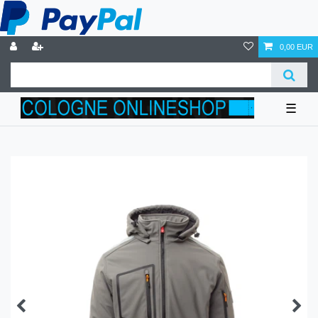
0,00 EUR
☰