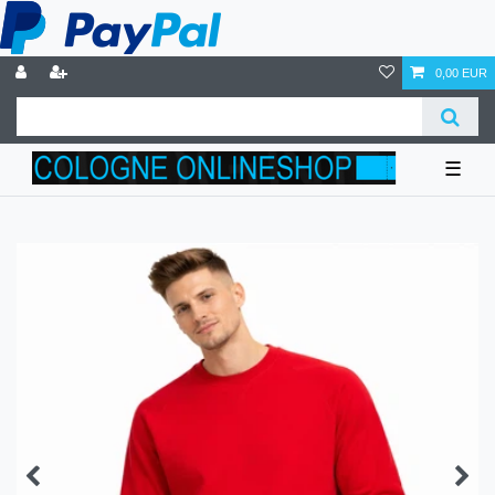
0,00 EUR
☰