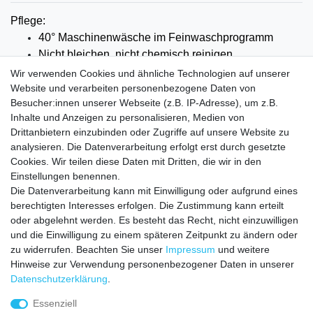
Pflege:
40° Maschinenwäsche im Feinwaschprogramm
Nicht bleichen, nicht chemisch reinigen
auf mittlerer
Stufe bügeln
Wir verwenden Cookies und ähnliche Technologien auf unserer
Trockner bei niedriger Temperatur benutzen
Website und verarbeiten personenbezogene Daten von
Besucher:innen unserer Webseite (z.B. IP-Adresse), um z.B.
Material: 70% Baumwolle 30%Polyester
Inhalte und Anzeigen zu personalisieren, Medien von
Drittanbietern einzubinden oder Zugriffe auf unsere Website zu
analysieren. Die Datenverarbeitung erfolgt erst durch gesetzte
Cookies. Wir teilen diese Daten mit Dritten, die wir in den
Einstellungen benennen.
Die Datenverarbeitung kann mit Einwilligung oder aufgrund eines
VERSANDKOSTEN
berechtigten Interesses erfolgen. Die Zustimmung kann erteilt
oder abgelehnt werden. Es besteht das Recht, nicht einzuwilligen
Zahlungsarten
und die Einwilligung zu einem späteren Zeitpunkt zu ändern oder
zu widerrufen. Beachten Sie unser
Impressum
und weitere
HILFE
Hinweise zur Verwendung personenbezogener Daten in unserer
Daten­schutz­erklärung
.
Essenziell
Impressum
Daten­schutz­erklärung
AGB