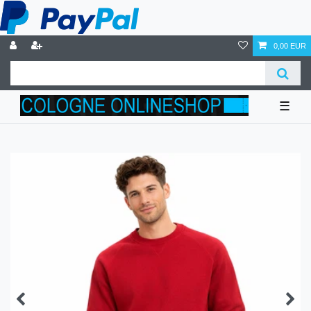
0,00 EUR
☰