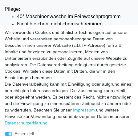
Pflege:
40° Maschinenwäsche im Feinwaschprogramm
Nicht bleichen, nicht chemisch reinigen
auf mittlerer
Stufe bügeln
Wir verwenden Cookies und ähnliche Technologien auf unserer
Trockner bei niedriger Temperatur benutzen
Website und verarbeiten personenbezogene Daten von
Besucher:innen unserer Webseite (z.B. IP-Adresse), um z.B.
Material: 70% Baumwolle 30%Polyester
Inhalte und Anzeigen zu personalisieren, Medien von
Drittanbietern einzubinden oder Zugriffe auf unsere Website zu
analysieren. Die Datenverarbeitung erfolgt erst durch gesetzte
Cookies. Wir teilen diese Daten mit Dritten, die wir in den
Einstellungen benennen.
Die Datenverarbeitung kann mit Einwilligung oder aufgrund eines
VERSANDKOSTEN
berechtigten Interesses erfolgen. Die Zustimmung kann erteilt
oder abgelehnt werden. Es besteht das Recht, nicht einzuwilligen
Zahlungsarten
und die Einwilligung zu einem späteren Zeitpunkt zu ändern oder
zu widerrufen. Beachten Sie unser
Impressum
und weitere
HILFE
Hinweise zur Verwendung personenbezogener Daten in unserer
Daten­schutz­erklärung
.
Essenziell
Impressum
Daten­schutz­erklärung
AGB