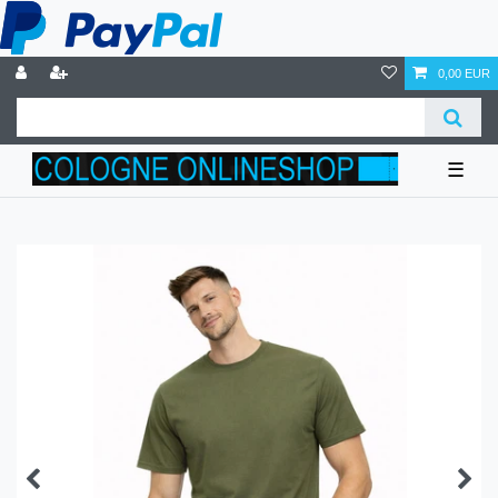
0,00 EUR
☰