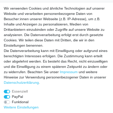
Rundstrick (bei Tarnfarbe mit Seitennaht)
Wir verwenden Cookies und ähnliche Technologien auf unserer
Ideal für:
Alltag, Freizeit, Arbeit, Sport, unter Hemden oder
Website und verarbeiten personenbezogene Daten von
Besucher:innen unserer Webseite (z.B. IP-Adresse), um z.B.
Sweatshirts.
Inhalte und Anzeigen zu personalisieren, Medien von
Drittanbietern einzubinden oder Zugriffe auf unsere Website zu
analysieren. Die Datenverarbeitung erfolgt erst durch gesetzte
Cookies. Wir teilen diese Daten mit Dritten, die wir in den
Einstellungen benennen.
Die Datenverarbeitung kann mit Einwilligung oder aufgrund eines
VERSANDKOSTEN
berechtigten Interesses erfolgen. Die Zustimmung kann erteilt
oder abgelehnt werden. Es besteht das Recht, nicht einzuwilligen
Zahlungsarten
und die Einwilligung zu einem späteren Zeitpunkt zu ändern oder
zu widerrufen. Beachten Sie unser
Impressum
und weitere
HILFE
Hinweise zur Verwendung personenbezogener Daten in unserer
Daten­schutz­erklärung
.
Essenziell
Impressum
Daten­schutz­erklärung
AGB
PayPal
Funktional
Weitere Einstellungen
Widerrufs­recht
Vertrag widerrufen