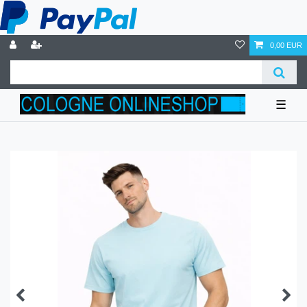
0,00 EUR
☰