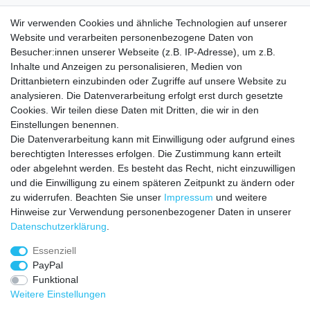
Rundstrick (bei Tarnfarbe mit Seitennaht)
Wir verwenden Cookies und ähnliche Technologien auf unserer
Ideal für:
Alltag, Freizeit, Arbeit, Sport, unter Hemden oder
Website und verarbeiten personenbezogene Daten von
Besucher:innen unserer Webseite (z.B. IP-Adresse), um z.B.
Sweatshirts.
Inhalte und Anzeigen zu personalisieren, Medien von
Drittanbietern einzubinden oder Zugriffe auf unsere Website zu
analysieren. Die Datenverarbeitung erfolgt erst durch gesetzte
Cookies. Wir teilen diese Daten mit Dritten, die wir in den
Einstellungen benennen.
Die Datenverarbeitung kann mit Einwilligung oder aufgrund eines
VERSANDKOSTEN
berechtigten Interesses erfolgen. Die Zustimmung kann erteilt
oder abgelehnt werden. Es besteht das Recht, nicht einzuwilligen
Zahlungsarten
und die Einwilligung zu einem späteren Zeitpunkt zu ändern oder
zu widerrufen. Beachten Sie unser
Impressum
und weitere
HILFE
Hinweise zur Verwendung personenbezogener Daten in unserer
Daten­schutz­erklärung
.
Essenziell
Impressum
Daten­schutz­erklärung
AGB
PayPal
Funktional
Weitere Einstellungen
Widerrufs­recht
Vertrag widerrufen